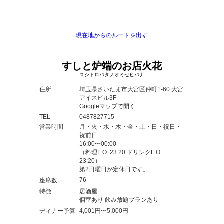
現在地からのルートを出す
すしと炉端のお店火花
スシトロバタノオミセヒバナ
住所
埼玉県さいたま市大宮区仲町1-60 大宮
アイスビル3F
Googleマップで開く
TEL
0487827715
営業時間
月・火・水・木・金・土・日・祝日・
祝前日
16:00〜00:00
（料理L.O. 23:20 ドリンクL.O.
23:20）
第2日曜日が定休日です。
76
座席数
特徴
居酒屋
個室あり 飲み放題プランあり
ディナー予算
4,001円〜5,000円