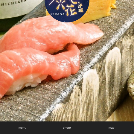
menu
photo
map