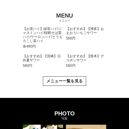
MENU
メニュー
【お茶ハイ】緑茶ハイ/ジ
【おすすめ】【博多】お
ャスミンハイ/韃靼そば茶
まおういちごサワー
ハイ/ウーロンハイ/とうも
580円
ろこし茶ハイ
各480円
【おすすめ】【宮崎】日
【おすすめ】【熊本】デ
向夏サワー
コポンサワー
580円
580円
メニュー一覧を見る
PHOTO
写真